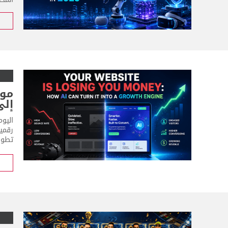
موق
إلى
رقمي
تطوير