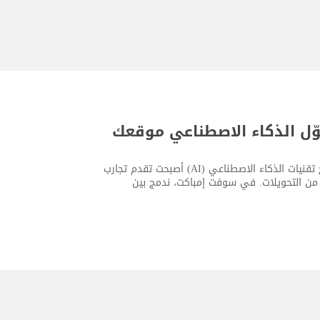
وّل الذكاء الاصطناعي موقعك
اليوم، لم يعد امتلاك موقع إلكتروني حديث كافيًا بحد ذاته. فالشركات التي تدمج تقنيات الذكاء الاصطناعي (AI) أصبحت تقدم تجارب
د من التحويلات. في سوفت إمباكت، ندمج بين