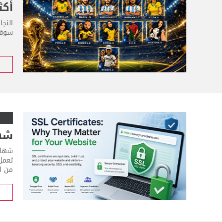
أكث
النج
سوفت
شهادات SSL: 
من ال