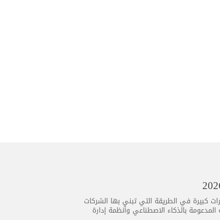
جيا تطورًا متسارعًا أكثر من أي وقت مضى، ويأتي عام 2026 بتغييرات كبيرة في الطريقة التي تبني بها الشركات
ية المدعومة بالذكاء الاصطناعي وأنظمة إدارة