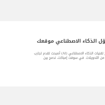
وّل الذكاء الاصطناعي موقعك
اليوم، لم يعد امتلاك موقع إلكتروني حديث كافيًا بحد ذاته. فالشركات التي تدمج تقنيات الذكاء الاصطناعي (AI) أصبحت تقدم تجارب
د من التحويلات. في سوفت إمباكت، ندمج بين