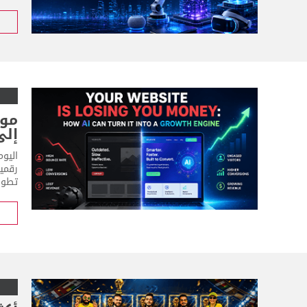
موق
إلى
رقمي
تطوير