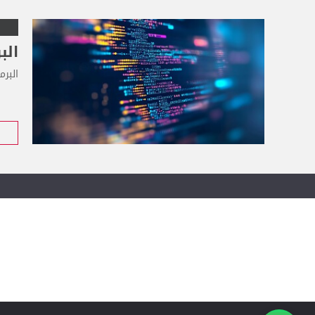
الب
البرم