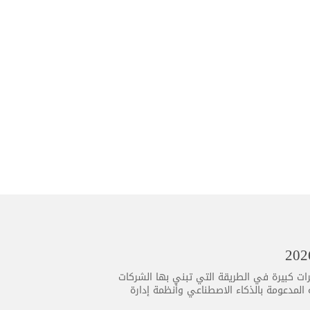
جيا تطورًا متسارعًا أكثر من أي وقت مضى، ويأتي عام 2026 بتغييرات كبيرة في الطريقة التي تبني بها الشركات
ية المدعومة بالذكاء الاصطناعي وأنظمة إدارة