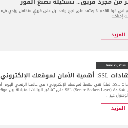
ر من مجرد فريق... تشكيلة تصنع الفوز
اح في كرة القدم لا يعتمد على نجمٍ واحد، بل على فريقٍ متكامل يؤدي فيه 
 إمباكت
المزيد
June 25, 2026
أهمية الأمان لموقعك الإلكتروني
شهادات SSL: لماذا هي مهمة لموقعك الإلكتروني؟ في عالمنا الرقمي اليوم
تعمل شهادة SSL (Secure Sockets Layer) على تشفير البي
وصول غير...
المزيد