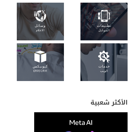
تطبيقات
وسائل
الموبايل
الاعلام
خدمات
كيوبيكس
الويب
ERP/CRM
الأكثر شعبية