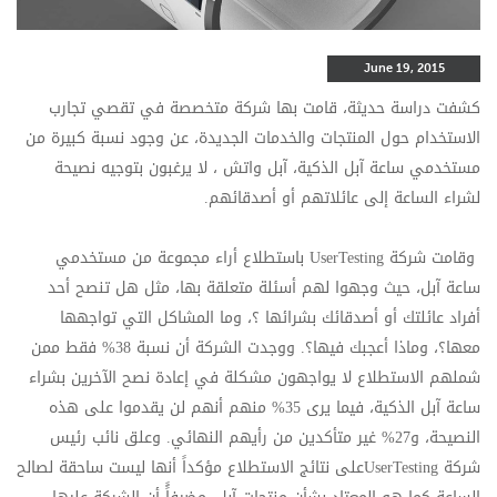
June 19, 2015
كشفت دراسة حديثة، قامت بها شركة متخصصة في تقصي تجارب
الاستخدام حول المنتجات والخدمات الجديدة، عن وجود نسبة كبيرة من
مستخدمي ساعة آبل الذكية، آبل واتش ، لا يرغبون بتوجيه نصيحة
لشراء الساعة إلى عائلاتهم أو أصدقائهم.
وقامت شركة UserTesting باستطلاع أراء مجموعة من مستخدمي
ساعة آبل، حيث وجهوا لهم أسئلة متعلقة بها، مثل هل تنصح أحد
أفراد عائلتك أو أصدقائك بشرائها ؟، وما المشاكل التي تواجهها
معها؟، وماذا أعجبك فيها؟. ووجدت الشركة أن نسبة 38% فقط ممن
شملهم الاستطلاع لا يواجهون مشكلة في إعادة نصح الآخرين بشراء
ساعة آبل الذكية، فيما يرى 35% منهم أنهم لن يقدموا على هذه
النصيحة، و27% غير متأكدين من رأيهم النهائي. وعلق نائب رئيس
شركة UserTestingعلى نتائج الاستطلاع مؤكداً أنها ليست ساحقة لصالح