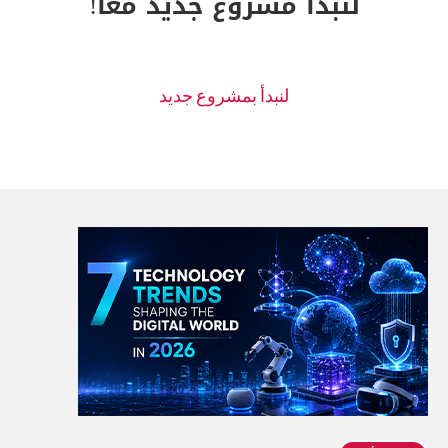
لنبدأ مشروع جديد معا!