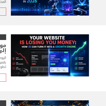
المحت
موق
إلى
رقمي
تطوير