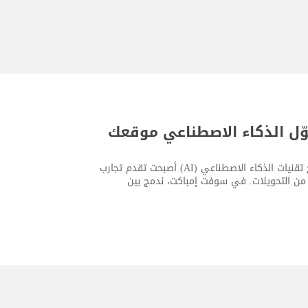
وّل الذكاء الاصطناعي موقعك
اليوم، لم يعد امتلاك موقع إلكتروني حديث كافيًا بحد ذاته. فالشركات التي تدمج تقنيات الذكاء الاصطناعي (AI) أصبحت تقدم تجارب
د من التحويلات. في سوفت إمباكت، ندمج بين