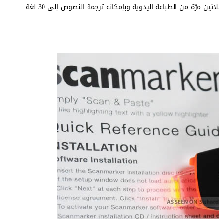
ويستطيع القلم طباعة الجمل التي نقوم بنسخها بسرعةٍ أكبر بثلاثين مرّة من الطباعة اليدوية وبإمكانه ‏ترجمة النصوص إلى 30 لغة