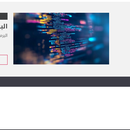
الب
البرم