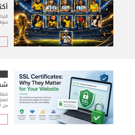
أكث
النج
سوفت
شهادات SSL: 
من ال