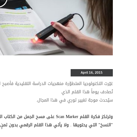
April 16, 2015
غيّرت التكنولوجيا المتطوّرة منهجيات الدراسة التقليدية فأصبح ا
نُصادف يوماً هذا القلم الذي
سيُحدث موجة تغيير ثوري في هذا المجال.‏
وترتكز فكرة القلم ‏
Scan Marker
‏ على مسح الجمل من الكتاب الذ
"النسخ" التي يحتويها . ولا يأتي هذا القلم الرقمي بدون ثمنٍ، إذ تبلغ 