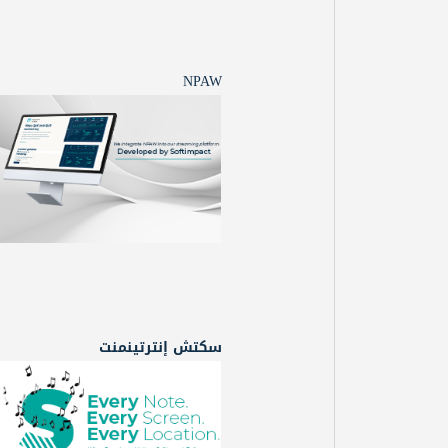
NPAW
سكتش إنترتينمنت