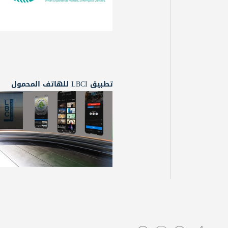
تطبيق LBCI للهاتف المحمول