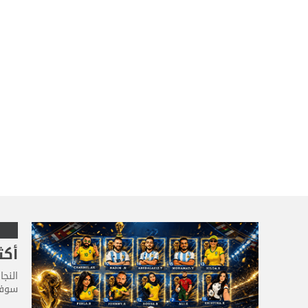
أكث
النج
سوفت