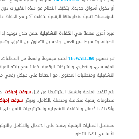
أو دخول أسواق جديدة، يتكيّف النظام مع هذه التغييرات دون الحا
للمؤسسات تنمية منظومتها الرقمية بكفاءة أكبر مع الحفاظ ع
ميزة أخرى مهمة هي
الكفاءة التشغيلية
.
فمن خلال توحيد إدا
الصيانة، وتبسيط سير العمل، وتحسين التعاون بين الفرق، وتسري
تم تصميم
TheWALL360
لدعم مجموعة واسعة من القطاعات، بم
المؤسسي، والتعليم، والشركات الرقمية. كما تسمح بنيته المرنة 
التشغيلية ومتطلبات المحتوى، مع الحفاظ على هيكل رقمي مت
يتم تنفيذ المنصة ونشرها استراتيجيًا من قبل
سوفت إمباكت
، ح
منظومات رقمية متكاملة ومتصلة بالكامل. وتركّز
سوفت إمباك
وأهداف الأعمال والكفاءة التشغيلية واستراتيجيات النمو على 
مستقبل العمليات الرقمية يعتمد على
الاتصال والتكامل والترك
الأساسي لهذا التطور
.