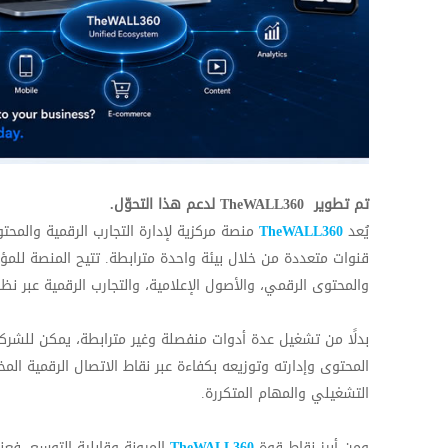
تم تطوير
TheWALL360
لدعم هذا التحوّل
.
يُعد
TheWALL360
منصة مركزية لإدارة التجارب الرقمية والم
قنوات متعددة من خلال بيئة واحدة مترابطة. تتيح المنصة للمؤ
والمحتوى الرقمي، والأصول الإعلامية، والتجارب الرقمية عبر نظا
بدلًا من تشغيل عدة أدوات منفصلة وغير مترابطة، يمكن للشر
المحتوى وإدارته وتوزيعه بكفاءة عبر نقاط الاتصال الرقمية ال
التشغيلي والمهام المتكررة
.
ومن أبرز نقاط قوة
TheWALL360
المرونة وقابلية التوسع. فع