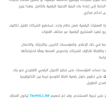
جة إلى إعادة بناء البنية التحتية الرقمية بالكامل. وهذا يتيح
لى تحكم مركزي
.
رة العمليات الرقمية ضمن نظام واحد، تستطيع الشركات تقليل تكاليف
ع تنفيذ المشاريع الرقمية عبر مختلف القنوات
.
ا في ذلك الإعلام، والمؤسسات الكبرى، والتجزئة، والاتصال
والقابلة للتكيّف للشركات بتخصيص المنصة وفقًا لاحتياجاتها
رابط
.
يث تساعد المؤسسات على تجاوز التحول الرقمي التقليدي نحو بناء
ت
على تطوير حلول رقمية قابلة للتوسع تربط بين التكنولوجيا
المدى الطويل
.
يز على تجربة المستخدم
، وقد تم تصميم
TheWALL360
ليكون المحرّك