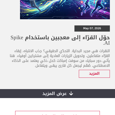
May 07, 2026
حوّل القرّاء إلى معجبين باستخدام Spike
AI.
النقرات هي مجرد البداية. التحدّي الحقيقي؟ جذب الانتباه، إبقاء
القرّاء متفاعلين، وتحويل الزيارات العادية إلى مشتركين أوفياء. هنا
يأتي دور سبايك من سوفت إمباكت كحل ذكي يعتمد على الذكاء
الاصطناعي، صُمّم ليجعل كل قارئ يبقى ويتفاعل.
المزيد
عرض المزيد