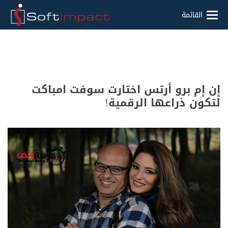
القائمة
إن إم برو أرتس اختارت سوفت امباكت
لتكون ذراعها الرقمية!