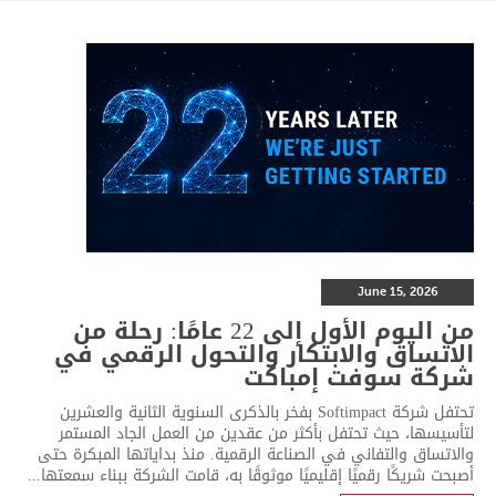
June 15, 2026
من اليوم الأول إلى 22 عامًا: رحلة من
الاتساق والابتكار والتحول الرقمي في
شركة سوفت إمباكت
تحتفل شركة Softimpact بفخر بالذكرى السنوية الثانية والعشرين
لتأسيسها، حيث تحتفل بأكثر من عقدين من العمل الجاد المستمر
والاتساق والتفاني في الصناعة الرقمية. منذ بداياتها المبكرة حتى
أصبحت شريكًا رقميًا إقليميًا موثوقًا به، قامت الشركة ببناء سمعتها...