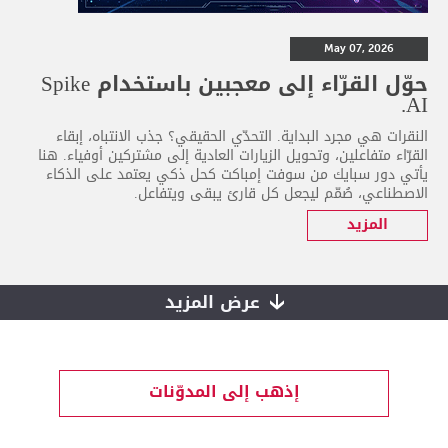
May 07, 2026
حوّل القرّاء إلى معجبين باستخدام Spike
AI.
النقرات هي مجرد البداية. التحدّي الحقيقي؟ جذب الانتباه، إبقاء
القرّاء متفاعلين، وتحويل الزيارات العادية إلى مشتركين أوفياء. هنا
يأتي دور سبايك من سوفت إمباكت كحل ذكي يعتمد على الذكاء
الاصطناعي، صُمّم ليجعل كل قارئ يبقى ويتفاعل.
المزيد
عرض المزيد
إذهب إلى المدوّنات