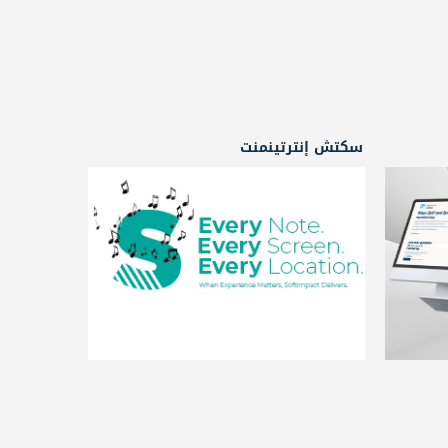
سكتش إنترتينمنت