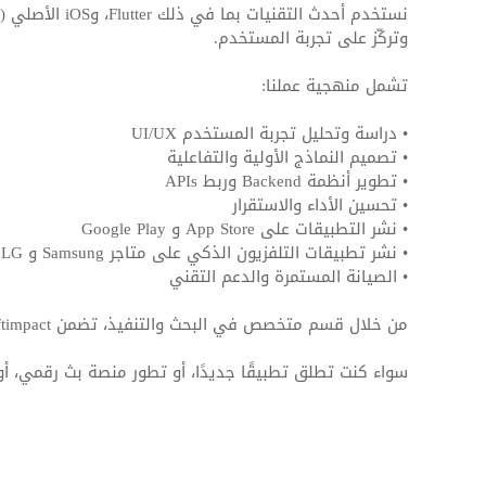
وتركّز على تجربة المستخدم.
تشمل منهجية عملنا:
• دراسة وتحليل تجربة المستخدم UI/UX
• تصميم النماذج الأولية والتفاعلية
• تطوير أنظمة Backend وربط APIs
• تحسين الأداء والاستقرار
• نشر التطبيقات على App Store و Google Play
• نشر تطبيقات التلفزيون الذكي على متاجر Samsung و LG و Android TV
• الصيانة المستمرة والدعم التقني
من خلال قسم متخصص في البحث والتنفيذ، تضمن Softimpact أن كل تطبيق يتم تطويره يلبي أعلى المعايير العالمية من حيث الأداء، الأمان، وتجربة المستخدم.
سواء كنت تطلق تطبيقًا جديدًا، أو تطور منصة بث رقمي، أ