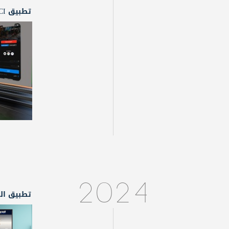
تطبيق LBCI للهاتف المحمول
2024
تطبيق الج