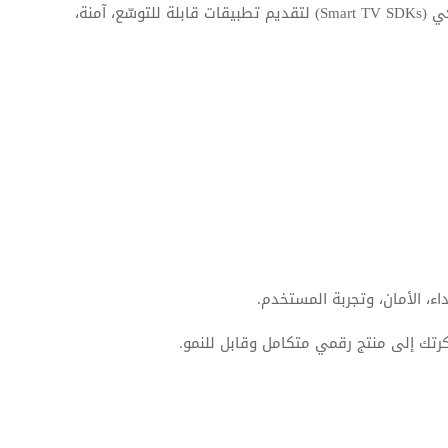
نستخدم أحدث التقنيات بما في ذلك Flutter، وiOS الأصلي (Swift)، وAndroid الأصلي (Kotlin)، وحزم تطوير تطبيقات التلفزيون الذكي (Smart TV SDKs) لتقديم تطبيقات قابلة للتوسّع، آمنة،
رتك إلى منتج رقمي متكامل وقابل للنمو.