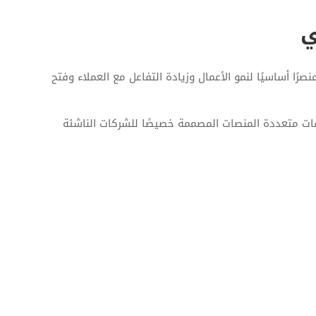
ي
ا أساسيًا لنمو الأعمال وزيادة التفاعل مع العملاء وفتح
ت الهواتف الذكية، تطوير تطبيقات Smart TV، حلول منصات البث OTT، وتصميم تطبيقات متعددة المنصات المصممة خصيصًا للشركات الناشئة