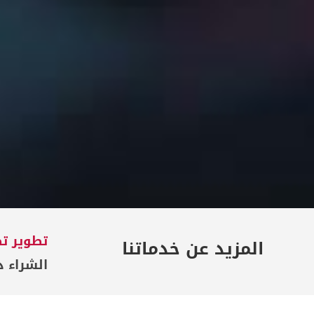
تطوير تط
المزيد عن خدماتنا
الشراء د